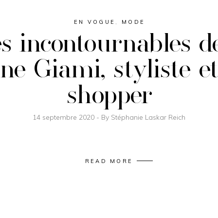
EN VOGUE
,
MODE
s incontournables d
ne Giami, styliste e
shopper
14 septembre 2020
By
Stéphanie Laskar Reich
READ MORE