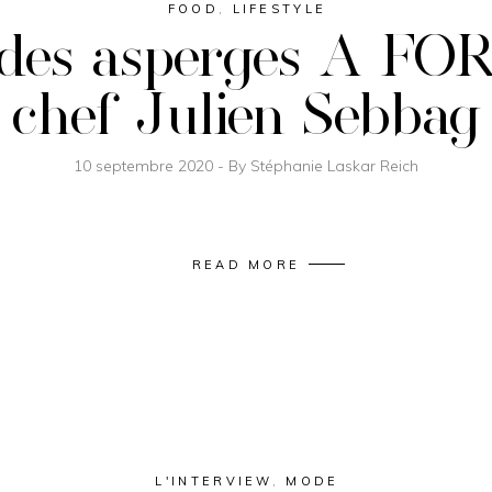
FOOD
,
LIFESTYLE
 des asperges A FO
chef Julien Sebbag
10 septembre 2020
By
Stéphanie Laskar Reich
READ MORE
L'INTERVIEW
,
MODE