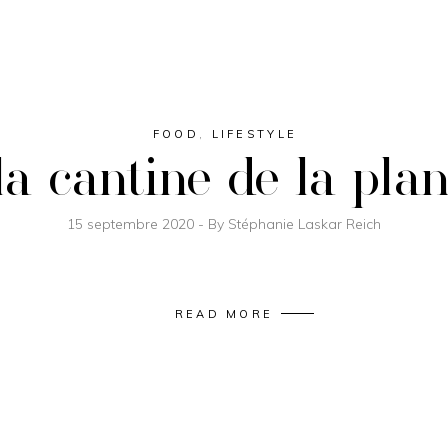
FOOD
,
LIFESTYLE
la cantine de la pl
15 septembre 2020
By
Stéphanie Laskar Reich
READ MORE