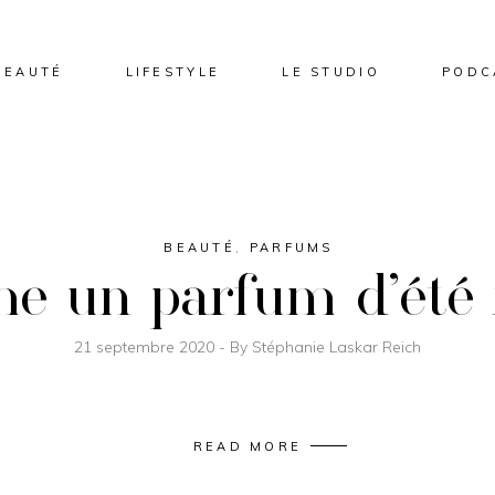
BEAUTÉ
LIFESTYLE
LE STUDIO
PODC
BEAUTÉ
,
PARFUMS
 un parfum d’été 
21 septembre 2020
By
Stéphanie Laskar Reich
READ MORE