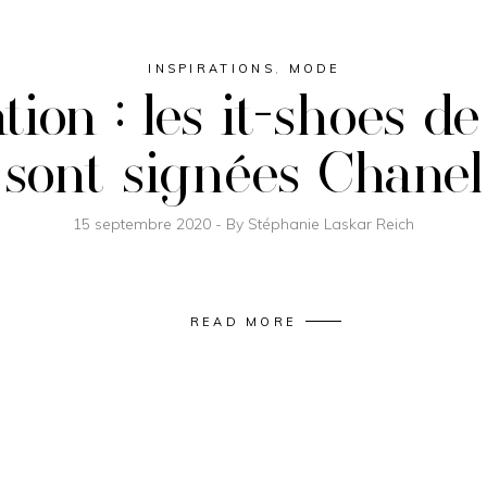
INSPIRATIONS
,
MODE
n : les it-shoes de
sont signées Chanel
15 septembre 2020
By
Stéphanie Laskar Reich
READ MORE