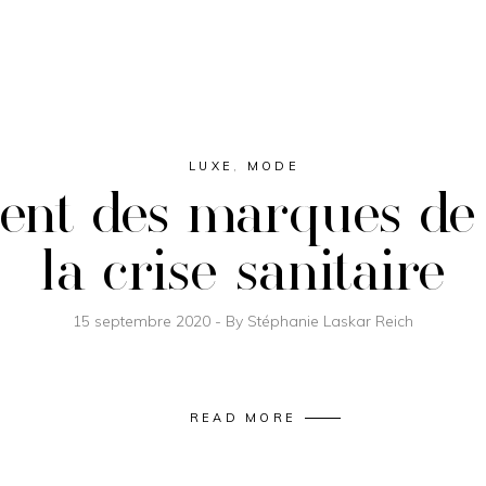
LUXE
,
MODE
nt des marques de 
la crise sanitaire
15 septembre 2020
By
Stéphanie Laskar Reich
READ MORE