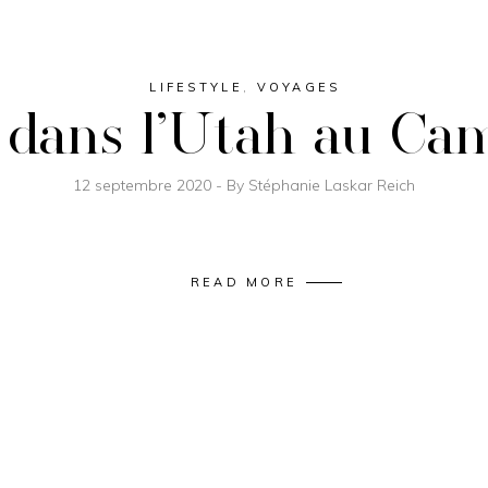
LIFESTYLE
,
VOYAGES
 dans l’Utah au Ca
12 septembre 2020
By
Stéphanie Laskar Reich
READ MORE