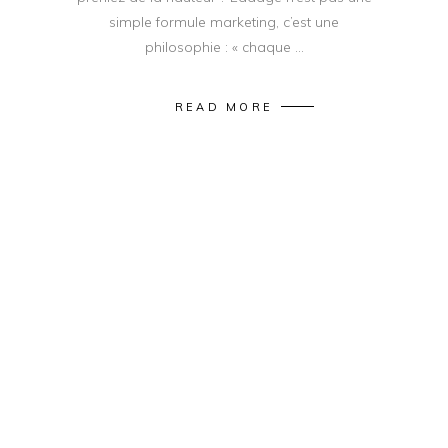
simple formule marketing, c’est une
philosophie : « chaque
READ MORE
DESIGN - ART - CULTURE
,
LIFESTYLE
L’expo «
Gainsbourg –
Toujours », à ne