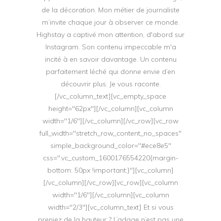
de la décoration. Mon métier de journaliste
m’invite chaque jour à observer ce monde.
Highstay a captivé mon attention, d'abord sur
Instagram. Son contenu impeccable m'a
incité à en savoir davantage. Un contenu
parfaitement léché qui donne envie d’en
découvrir plus. Je vous raconte.
[/vc_column_text][vc_empty_space
height="62px"][/vc_column][vc_column
width="1/6"][/vc_column][/vc_row][vc_row
full_width="stretch_row_content_no_spaces"
simple_background_color="#ece8e5"
css=".vc_custom_1600176554220{margin-
bottom: 50px !important;}"][vc_column]
[/vc_column][/vc_row][vc_row][vc_column
width="1/6"][/vc_column][vc_column
width="2/3"][vc_column_text] Et si vous
preniez de la hauteur ? L’adage n’est pas une