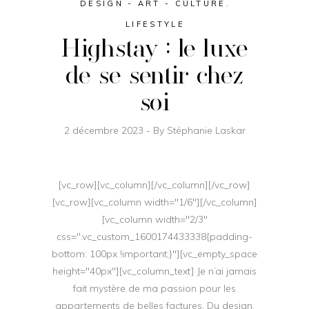
DESIGN - ART - CULTURE
,
LIFESTYLE
Highstay : le luxe
de se sentir chez
soi
2 décembre 2023
By
Stéphanie Laskar
[vc_row][vc_column][/vc_column][/vc_row]
[vc_row][vc_column width="1/6"][/vc_column]
[vc_column width="2/3"
css=".vc_custom_1600174433338{padding-
bottom: 100px !important;}"][vc_empty_space
height="40px"][vc_column_text] Je n’ai jamais
fait mystère de ma passion pour les
appartements de belles factures. Du design,