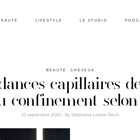
BEAUTÉ
LIFESTYLE
LE STUDIO
PODC
BEAUTÉ
,
CHEVEUX
ances capillaires de
du confinement selon
10 septembre 2020
By
Stéphanie Laskar Reich