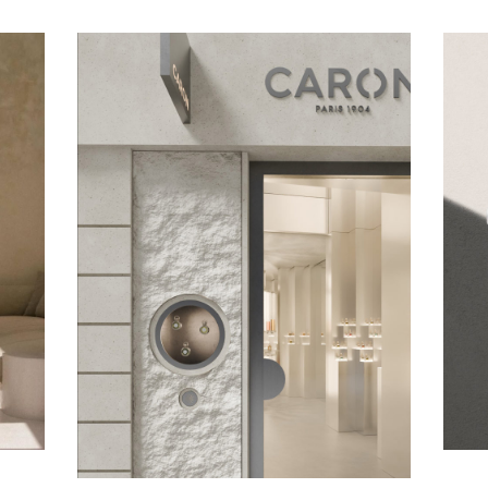
17 juin 2026
s
He
Le pari d’Olivia de
er
Rothschild : faire parler
Caron au présent