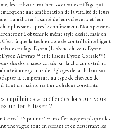
ême, les utilisateurs d’accessoires de coiffage qui
emarquent une amélioration de la vitalité de leurs
uer à améliorer la santé de leurs cheveux et leur
her plus sains après le confinement. Nous pensons
rcheront à obtenir le même style désiré, mais en
 C’est là que la technologie de contrôle intelligent
utils de coiffage Dyson (le sèche-cheveux Dyson
ing Dyson Airwrap
ᵀᴹ
et le lisseur Dyson Corrale
ᵀᴹ
)
veux des dommages causés par la chaleur extrême.
binée à une gamme de réglages de la chaleur sur
adapter la température au type de cheveux de
siré, tout en maintenant une chaleur constante.
es capillaires » préférées lorsque vous
sez un fer à lisser ?
on Corrale
ᵀᴹ
pour créer un effet
wavy
en plaçant les
ant une vague tout en serrant et en desserrant les