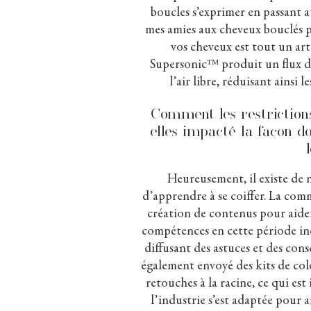
boucles s’exprimer en passant 
mes amies aux cheveux bouclés pe
vos cheveux est tout un art
Supersonic
ᵀᴹ
produit un flux d
l’air libre, réduisant ainsi l
Comment les restrictions
elles impacté la façon do
Heureusement, il existe de
d’apprendre à se coiffer. La comm
création de contenus pour aider
compétences en cette période iné
diffusant des astuces et des con
également envoyé des kits de colo
retouches à la racine, ce qui es
l’industrie s’est adaptée pour a