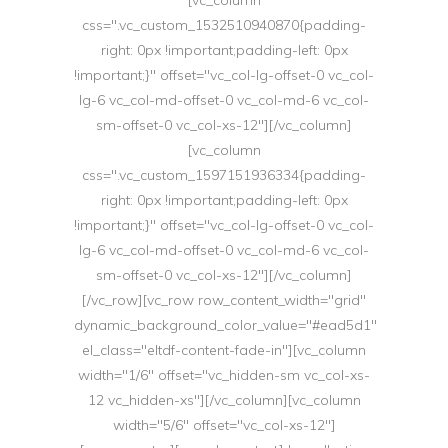
[vc_column
css=".vc_custom_1532510940870{padding-
right: 0px !important;padding-left: 0px
!important;}" offset="vc_col-lg-offset-0 vc_col-
lg-6 vc_col-md-offset-0 vc_col-md-6 vc_col-
sm-offset-0 vc_col-xs-12"][/vc_column]
[vc_column
css=".vc_custom_1597151936334{padding-
right: 0px !important;padding-left: 0px
!important;}" offset="vc_col-lg-offset-0 vc_col-
lg-6 vc_col-md-offset-0 vc_col-md-6 vc_col-
sm-offset-0 vc_col-xs-12"][/vc_column]
[/vc_row][vc_row row_content_width="grid"
dynamic_background_color_value="#ead5d1"
el_class="eltdf-content-fade-in"][vc_column
width="1/6" offset="vc_hidden-sm vc_col-xs-
12 vc_hidden-xs"][/vc_column][vc_column
width="5/6" offset="vc_col-xs-12"]