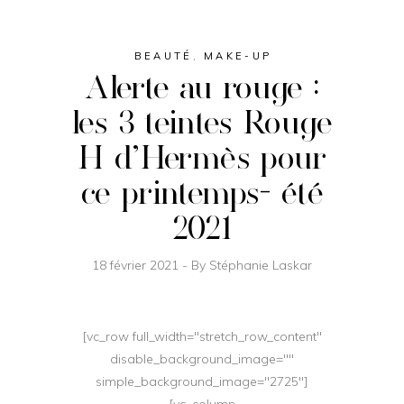
BEAUTÉ
,
MAKE-UP
Alerte au rouge :
les 3 teintes Rouge
H d’Hermès pour
ce printemps- été
2021
18 février 2021
By
Stéphanie Laskar
[vc_row full_width="stretch_row_content"
disable_background_image=""
simple_background_image="2725"]