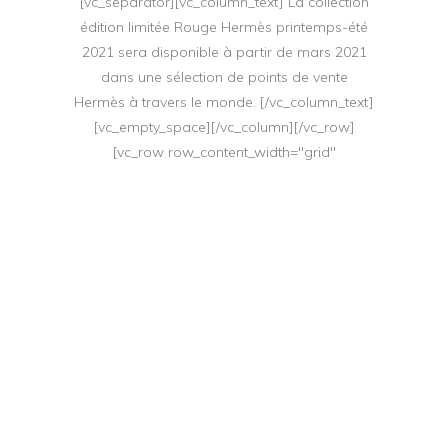
[vc_separator][vc_column_text] La collection
édition limitée Rouge Hermès printemps-été
2021 sera disponible à partir de mars 2021
dans une sélection de points de vente
Hermès à travers le monde. [/vc_column_text]
[vc_empty_space][/vc_column][/vc_row]
[vc_row row_content_width="grid"
el_class="eltdf-content-fade-in"
simple_background_color="#ab948d"]
[vc_column offset="vc_col-xs-12"]
[/vc_column][/vc_row][vc_row][vc_column
css=".vc_custom_1600160030984{padding-
top: 100px !important;padding-bottom: 50px
!important;}"][vc_empty_space]
[vc_empty_space][/vc_column][/vc_row]
[vc_row][vc_column][vc_empty_space]
[/vc_column][/vc_row][vc_row][vc_column]
[vc_basic_grid post_type="post"