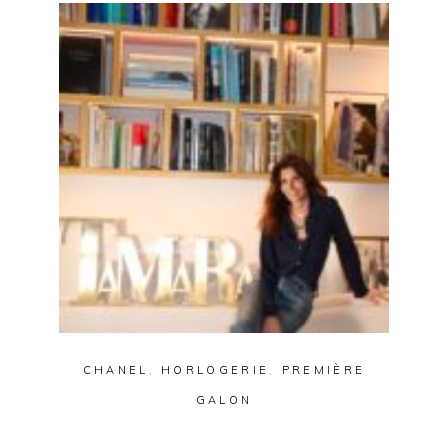
Tamara Barrier, une
histoire joaillière
CHANEL
,
HORLOGERIE
,
PREMIÈRE
GALON