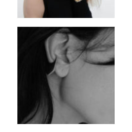
Runa brille loin des
stéréotypes