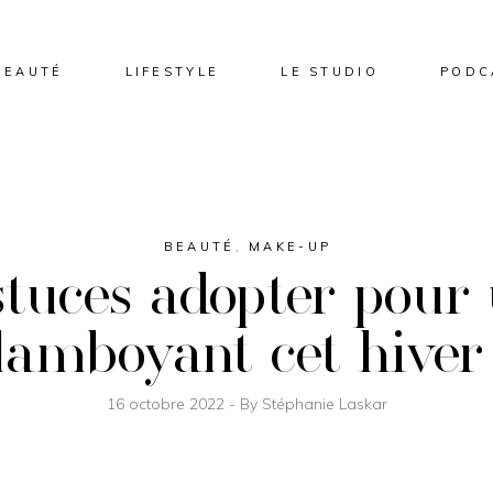
BEAUTÉ
LIFESTYLE
LE STUDIO
PODC
BEAUTÉ
,
MAKE-UP
stuces adopter pour
lamboyant cet hiver
16 octobre 2022
By
Stéphanie Laskar