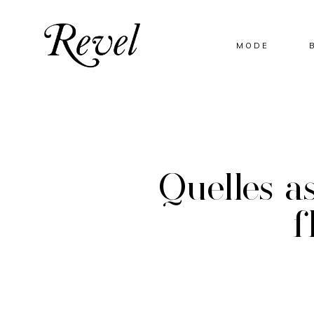
MODE
Quelles a
f