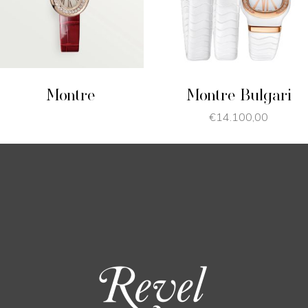
JE SHOPPE
PRODUIT
Montre
Montre Bulgari
€
14.100,00