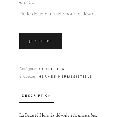
€
52,00
Huile de soin infusée pour les lèvres
JE SHOPPE
Catégorie :
COACHELLA
Étiquettes :
,
HERMÈS
HERMÈSISTIBLE
DESCRIPTION
La Beauté Hermès dévoile
Hermèsistible
,