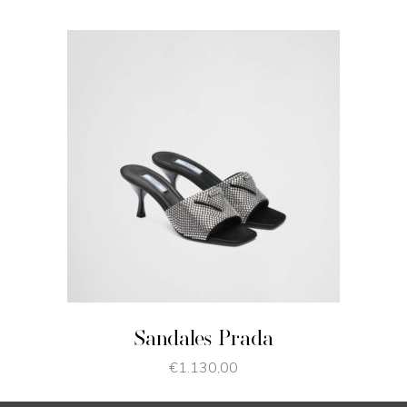
JE SHOPPE
Sandales Prada
€
1.130,00