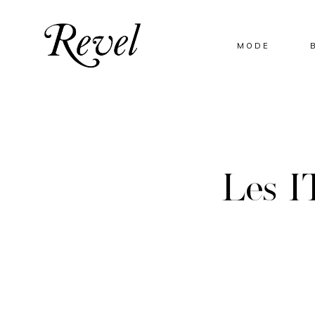
MODE
Les I