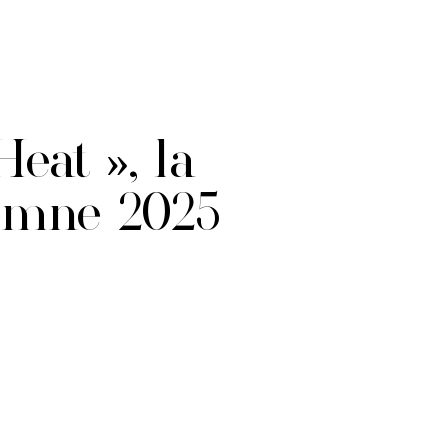
eat », la
omne 2025