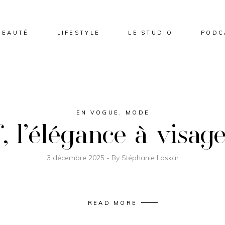
BEAUTÉ
LIFESTYLE
LE STUDIO
PODC
EN VOGUE
,
MODE
 l’élégance à visag
3 décembre 2025
By
Stéphanie Laskar
READ MORE