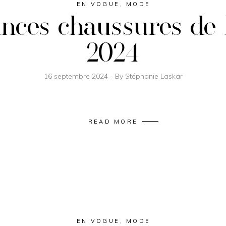
EN VOGUE
,
MODE
nces chaussures de
2024
16 septembre 2024
By
Stéphanie Laskar
READ MORE
EN VOGUE
,
MODE