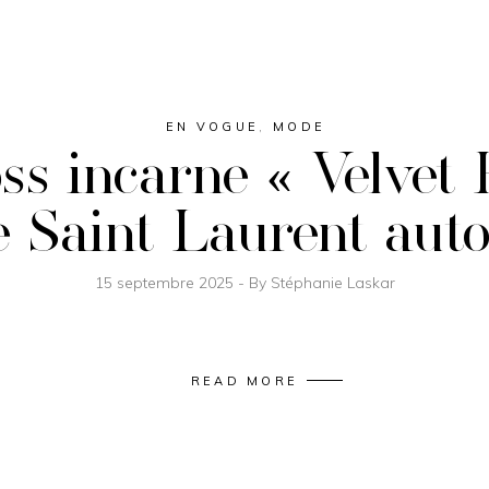
EN VOGUE
,
MODE
s incarne « Velvet H
 Saint Laurent aut
15 septembre 2025
By
Stéphanie Laskar
READ MORE