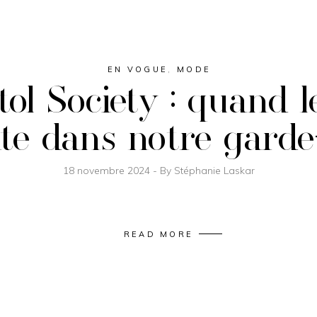
EN VOGUE
,
MODE
tol Society : quand l
ite dans notre gard
18 novembre 2024
By
Stéphanie Laskar
READ MORE