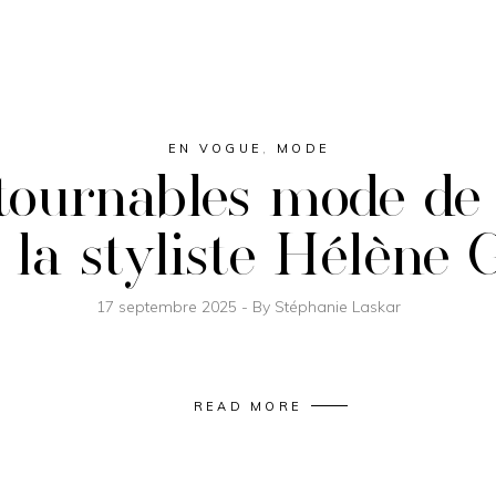
EN VOGUE
,
MODE
tournables mode de 
 la styliste Hélène
17 septembre 2025
By
Stéphanie Laskar
READ MORE