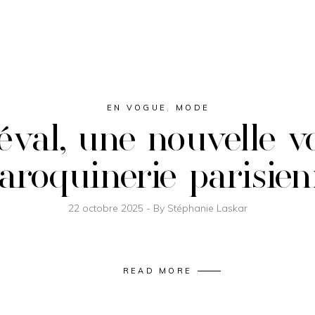
EN VOGUE
,
MODE
val, une nouvelle v
roquinerie parisie
22 octobre 2025
By
Stéphanie Laskar
READ MORE