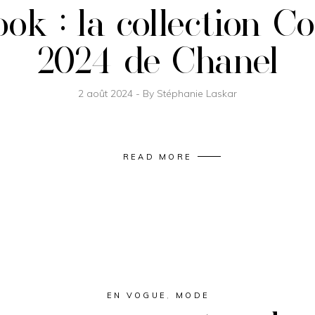
ook : la collection C
2024 de Chanel
2 août 2024
By
Stéphanie Laskar
READ MORE
EN VOGUE
,
MODE